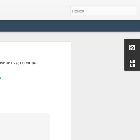
ернету:
чинить до вечера.
o