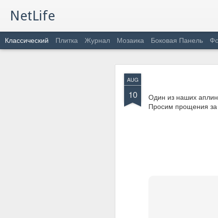
NetLife
Классический
Плитка
Журнал
Мозаика
Боковая Панель
Фо
FEB
AUG
11
10
Починаючи з сьогодні, 
Один из наших аплин
Просим прощения за