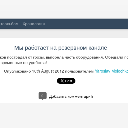
тоальбом
Хронология
NetLife тепер в UA-IX
Мы работает на резервном канале
компанія NetLife має 10Гб/с з'єднання с Українським сегментом інт
ков пострадал от грозы, выгорела часть оборудования. Обещали по
 временные не удобства!
Опубликовано
10th August 2012
пользователем
Yaroslav Molochk
0
Добавить комментарий