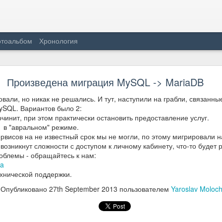
тоальбом
Хронология
NetLife тепер в UA-IX
Произведена миграция MySQL -> MariaDB
компанія NetLife має 10Гб/с з'єднання с Українським сегментом інт
вали, но никак не решались. И тут, наступили на грабли, связанны
ySQL. Вариантов было 2:
очинит, при этом практически остановить предоставление услуг.
B в "авральном" режиме.
рвисов на не известный срок мы не могли, по этому мигрировали 
 возникнут сложности с доступом к личному кабинету, что-то будет 
облемы - обращайтесь к нам:
ua
хнической поддержки.
Опубликовано
27th September 2013
пользователем
Yaroslav Moloc