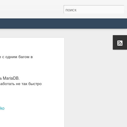
ернету:
е с одним багом в
на MariaDB.
работать не так быстро
hko