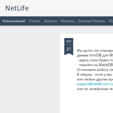
NetLife
Классический
Плитка
Журнал
Мозаика
Боковая Панель
Фо
FEB
SEP
11
27
Починаючи з сьогодні, 
Мы долго это планиро
движке InnoDB для M
- ждать пока Оракл п
- перейти на MariaD
Остановить работу се
В общем - если у вас
или любые другие пр
support@netlife.com.
или по телефонам те