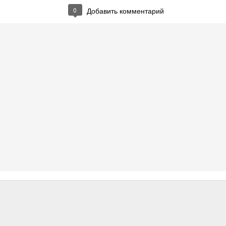
0
Добавить комментарий
 користувачів з цим довгоочікуваним досягненням.
нтернету залишається без змін.
 затримки, ще краща якість.
Опубликовано
11th February 2019
пользователем
NetLife
0
Добавить комментарий
ристатись послугою IPTV без додаткових пристр
ація застаріла!
формацією за посиланням: